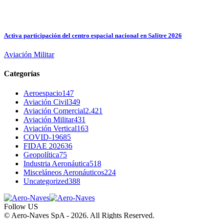
Activa participación del centro espacial nacional en Salitre 2026
Aviación Militar
Categorías
Aeroespacio
147
Aviación Civil
349
Aviación Comercial
2.421
Aviación Militar
431
Aviación Vertical
163
COVID-19
685
FIDAE 2026
36
Geopolítica
75
Industria Aeronáutica
518
Misceláneos Aeronáuticos
224
Uncategorized
388
Follow US
© Aero-Naves SpA - 2026. All Rights Reserved.