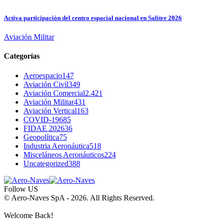
Activa participación del centro espacial nacional en Salitre 2026
Aviación Militar
Categorías
Aeroespacio
147
Aviación Civil
349
Aviación Comercial
2.421
Aviación Militar
431
Aviación Vertical
163
COVID-19
685
FIDAE 2026
36
Geopolítica
75
Industria Aeronáutica
518
Misceláneos Aeronáuticos
224
Uncategorized
388
Follow US
© Aero-Naves SpA - 2026. All Rights Reserved.
Welcome Back!