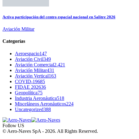
Activa participación del centro espacial nacional en Salitre 2026
Aviación Militar
Categorías
Aeroespacio
147
Aviación Civil
349
Aviación Comercial
2.421
Aviación Militar
431
Aviación Vertical
163
COVID-19
685
FIDAE 2026
36
Geopolítica
75
Industria Aeronáutica
518
Misceláneos Aeronáuticos
224
Uncategorized
388
Follow US
© Aero-Naves SpA - 2026. All Rights Reserved.