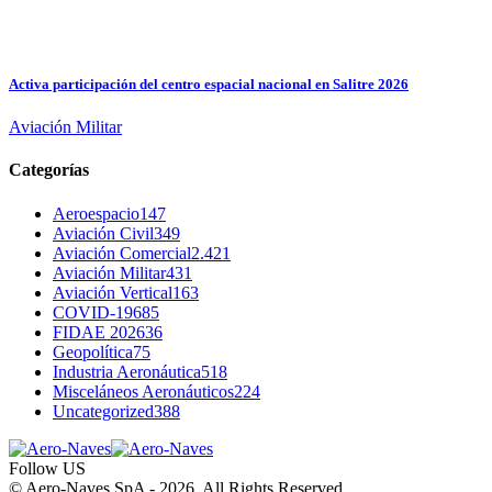
Activa participación del centro espacial nacional en Salitre 2026
Aviación Militar
Categorías
Aeroespacio
147
Aviación Civil
349
Aviación Comercial
2.421
Aviación Militar
431
Aviación Vertical
163
COVID-19
685
FIDAE 2026
36
Geopolítica
75
Industria Aeronáutica
518
Misceláneos Aeronáuticos
224
Uncategorized
388
Follow US
© Aero-Naves SpA - 2026. All Rights Reserved.