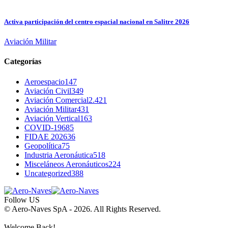
Activa participación del centro espacial nacional en Salitre 2026
Aviación Militar
Categorías
Aeroespacio
147
Aviación Civil
349
Aviación Comercial
2.421
Aviación Militar
431
Aviación Vertical
163
COVID-19
685
FIDAE 2026
36
Geopolítica
75
Industria Aeronáutica
518
Misceláneos Aeronáuticos
224
Uncategorized
388
Follow US
© Aero-Naves SpA - 2026. All Rights Reserved.
Welcome Back!