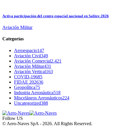
Activa participación del centro espacial nacional en Salitre 2026
Aviación Militar
Categorías
Aeroespacio
147
Aviación Civil
349
Aviación Comercial
2.421
Aviación Militar
431
Aviación Vertical
163
COVID-19
685
FIDAE 2026
36
Geopolítica
75
Industria Aeronáutica
518
Misceláneos Aeronáuticos
224
Uncategorized
388
Follow US
© Aero-Naves SpA - 2026. All Rights Reserved.