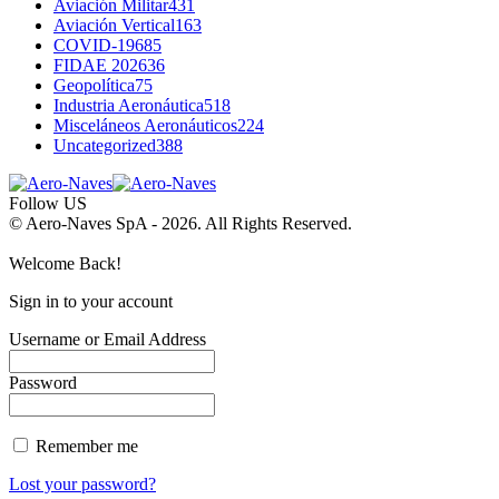
Aviación Militar
431
Aviación Vertical
163
COVID-19
685
FIDAE 2026
36
Geopolítica
75
Industria Aeronáutica
518
Misceláneos Aeronáuticos
224
Uncategorized
388
Follow US
© Aero-Naves SpA - 2026. All Rights Reserved.
Welcome Back!
Sign in to your account
Username or Email Address
Password
Remember me
Lost your password?