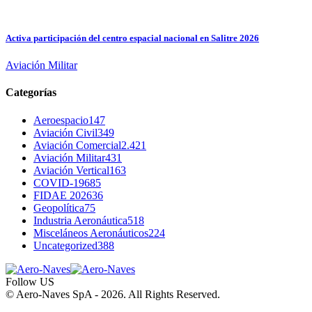
Activa participación del centro espacial nacional en Salitre 2026
Aviación Militar
Categorías
Aeroespacio
147
Aviación Civil
349
Aviación Comercial
2.421
Aviación Militar
431
Aviación Vertical
163
COVID-19
685
FIDAE 2026
36
Geopolítica
75
Industria Aeronáutica
518
Misceláneos Aeronáuticos
224
Uncategorized
388
Follow US
© Aero-Naves SpA - 2026. All Rights Reserved.