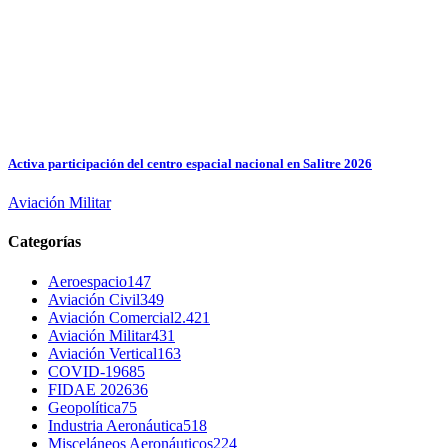
Activa participación del centro espacial nacional en Salitre 2026
Aviación Militar
Categorías
Aeroespacio
147
Aviación Civil
349
Aviación Comercial
2.421
Aviación Militar
431
Aviación Vertical
163
COVID-19
685
FIDAE 2026
36
Geopolítica
75
Industria Aeronáutica
518
Misceláneos Aeronáuticos
224