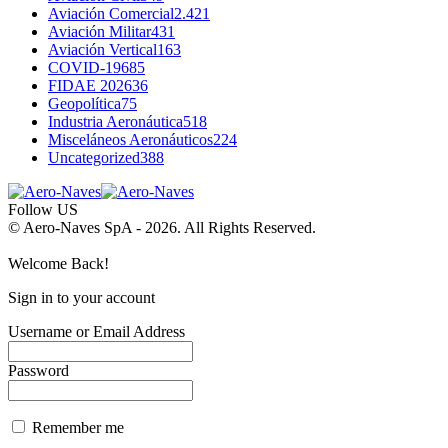
Aviación Comercial
2.421
Aviación Militar
431
Aviación Vertical
163
COVID-19
685
FIDAE 2026
36
Geopolítica
75
Industria Aeronáutica
518
Misceláneos Aeronáuticos
224
Uncategorized
388
Follow US
© Aero-Naves SpA - 2026. All Rights Reserved.
Welcome Back!
Sign in to your account
Username or Email Address
Password
Remember me