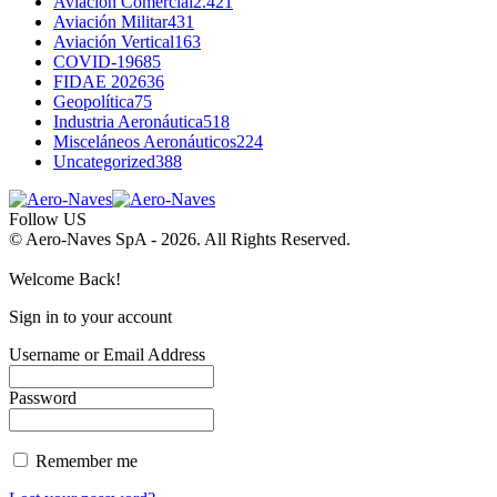
Aviación Comercial
2.421
Aviación Militar
431
Aviación Vertical
163
COVID-19
685
FIDAE 2026
36
Geopolítica
75
Industria Aeronáutica
518
Misceláneos Aeronáuticos
224
Uncategorized
388
Follow US
© Aero-Naves SpA - 2026. All Rights Reserved.
Welcome Back!
Sign in to your account
Username or Email Address
Password
Remember me