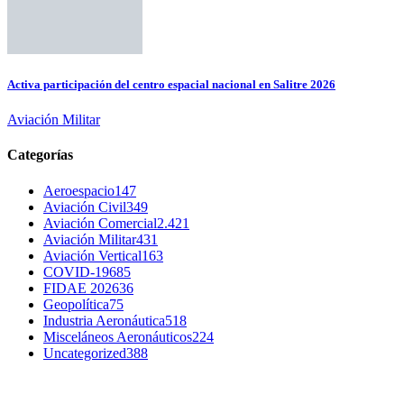
Activa participación del centro espacial nacional en Salitre 2026
Aviación Militar
Categorías
Aeroespacio
147
Aviación Civil
349
Aviación Comercial
2.421
Aviación Militar
431
Aviación Vertical
163
COVID-19
685
FIDAE 2026
36
Geopolítica
75
Industria Aeronáutica
518
Misceláneos Aeronáuticos
224
Uncategorized
388