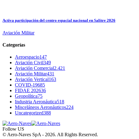
Activa participación del centro espacial nacional en Salitre 2026
Aviación Militar
Categorías
Aeroespacio
147
Aviación Civil
349
Aviación Comercial
2.421
Aviación Militar
431
Aviación Vertical
163
COVID-19
685
FIDAE 2026
36
Geopolítica
75
Industria Aeronáutica
518
Misceláneos Aeronáuticos
224
Uncategorized
388
Follow US
© Aero-Naves SpA - 2026. All Rights Reserved.