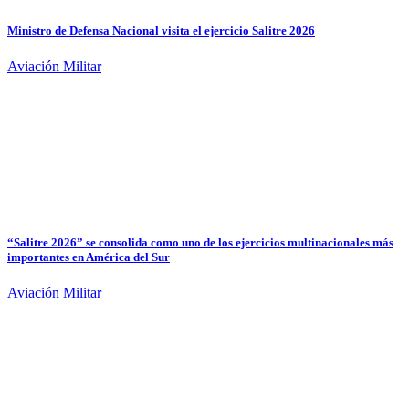
Ministro de Defensa Nacional visita el ejercicio Salitre 2026
Aviación Militar
“Salitre 2026” se consolida como uno de los ejercicios multinacionales más
importantes en América del Sur
Aviación Militar