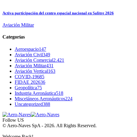
Activa participación del centro espacial nacional en Salitre 2026
Aviación Militar
Categorías
Aeroespacio
147
Aviación Civil
349
Aviación Comercial
2.421
Aviación Militar
431
Aviación Vertical
163
COVID-19
685
FIDAE 2026
36
Geopolítica
75
Industria Aeronáutica
518
Misceláneos Aeronáuticos
224
Uncategorized
388
Follow US
© Aero-Naves SpA - 2026. All Rights Reserved.
Welcome Back!