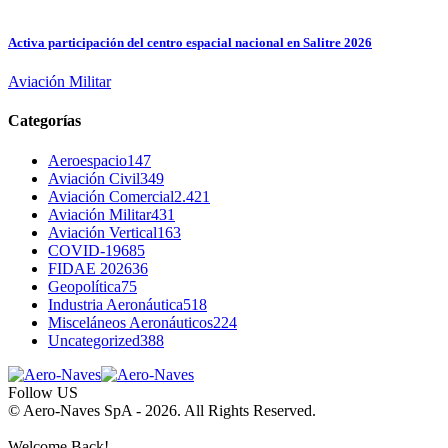
Activa participación del centro espacial nacional en Salitre 2026
Aviación Militar
Categorías
Aeroespacio
147
Aviación Civil
349
Aviación Comercial
2.421
Aviación Militar
431
Aviación Vertical
163
COVID-19
685
FIDAE 2026
36
Geopolítica
75
Industria Aeronáutica
518
Misceláneos Aeronáuticos
224
Uncategorized
388
Follow US
© Aero-Naves SpA - 2026. All Rights Reserved.
Welcome Back!