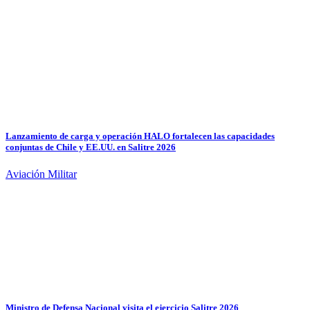
Lanzamiento de carga y operación HALO fortalecen las capacidades
conjuntas de Chile y EE.UU. en Salitre 2026
Aviación Militar
Ministro de Defensa Nacional visita el ejercicio Salitre 2026