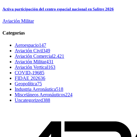
Activa participación del centro espacial nacional en Salitre 2026
Aviación Militar
Categorías
Aeroespacio
147
Aviación Civil
349
Aviación Comercial
2.421
Aviación Militar
431
Aviación Vertical
163
COVID-19
685
FIDAE 2026
36
Geopolítica
75
Industria Aeronáutica
518
Misceláneos Aeronáuticos
224
Uncategorized
388