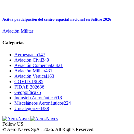
Activa participación del centro espacial nacional en Salitre 2026
Aviación Militar
Categorías
Aeroespacio
147
Aviación Civil
349
Aviación Comercial
2.421
Aviación Militar
431
Aviación Vertical
163
COVID-19
685
FIDAE 2026
36
Geopolítica
75
Industria Aeronáutica
518
Misceláneos Aeronáuticos
224
Uncategorized
388
Follow US
© Aero-Naves SpA - 2026. All Rights Reserved.