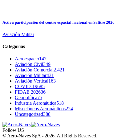
Activa participación del centro espacial nacional en Salitre 2026
Aviación Militar
Categorías
Aeroespacio
147
Aviación Civil
349
Aviación Comercial
2.421
Aviación Militar
431
Aviación Vertical
163
COVID-19
685
FIDAE 2026
36
Geopolítica
75
Industria Aeronáutica
518
Misceláneos Aeronáuticos
224
Uncategorized
388
Follow US
© Aero-Naves SpA - 2026. All Rights Reserved.