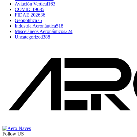
Aviación Vertical
163
COVID-19
685
FIDAE 2026
36
Geopolítica
75
Industria Aeronáutica
518
Misceláneos Aeronáuticos
224
Uncategorized
388
Follow US