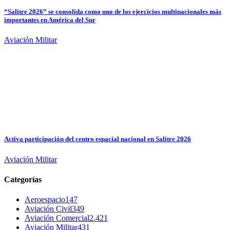
“Salitre 2026” se consolida como uno de los ejercicios multinacionales más
importantes en América del Sur
Aviación Militar
Activa participación del centro espacial nacional en Salitre 2026
Aviación Militar
Categorías
Aeroespacio
147
Aviación Civil
349
Aviación Comercial
2.421
Aviación Militar
431