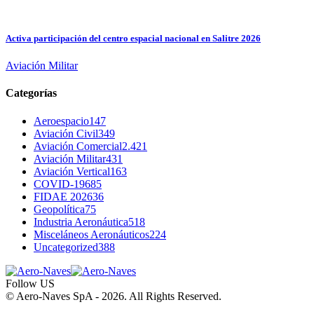
Activa participación del centro espacial nacional en Salitre 2026
Aviación Militar
Categorías
Aeroespacio
147
Aviación Civil
349
Aviación Comercial
2.421
Aviación Militar
431
Aviación Vertical
163
COVID-19
685
FIDAE 2026
36
Geopolítica
75
Industria Aeronáutica
518
Misceláneos Aeronáuticos
224
Uncategorized
388
Follow US
© Aero-Naves SpA - 2026. All Rights Reserved.