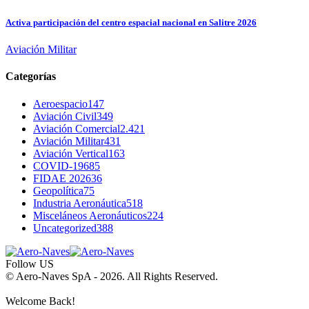
Activa participación del centro espacial nacional en Salitre 2026
Aviación Militar
Categorías
Aeroespacio
147
Aviación Civil
349
Aviación Comercial
2.421
Aviación Militar
431
Aviación Vertical
163
COVID-19
685
FIDAE 2026
36
Geopolítica
75
Industria Aeronáutica
518
Misceláneos Aeronáuticos
224
Uncategorized
388
Follow US
© Aero-Naves SpA - 2026. All Rights Reserved.
Welcome Back!