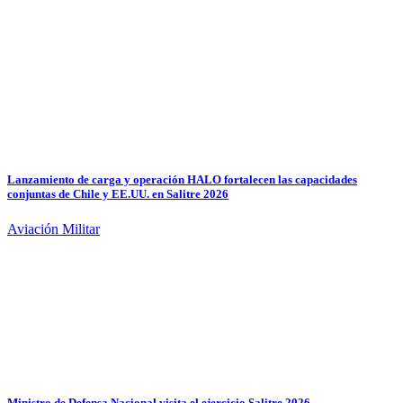
Lanzamiento de carga y operación HALO fortalecen las capacidades
conjuntas de Chile y EE.UU. en Salitre 2026
Aviación Militar
Ministro de Defensa Nacional visita el ejercicio Salitre 2026