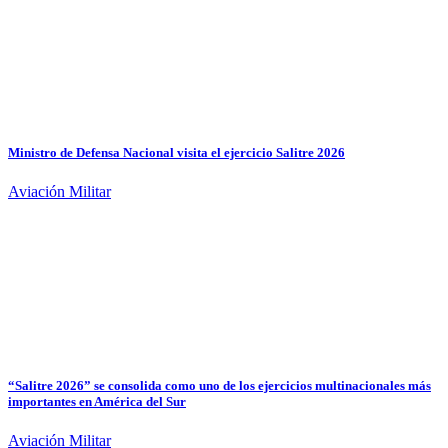
Ministro de Defensa Nacional visita el ejercicio Salitre 2026
Aviación Militar
“Salitre 2026” se consolida como uno de los ejercicios multinacionales más
importantes en América del Sur
Aviación Militar