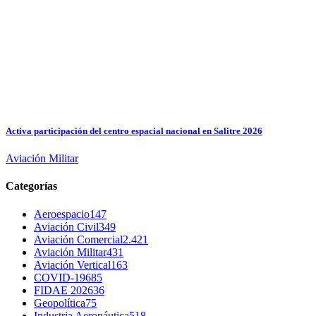
Activa participación del centro espacial nacional en Salitre 2026
Aviación Militar
Categorías
Aeroespacio
147
Aviación Civil
349
Aviación Comercial
2.421
Aviación Militar
431
Aviación Vertical
163
COVID-19
685
FIDAE 2026
36
Geopolítica
75
Industria Aeronáutica
518