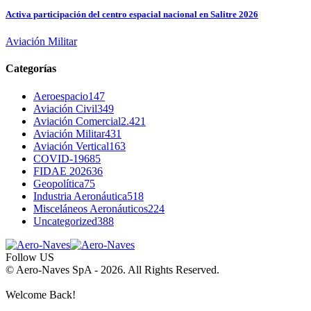
Activa participación del centro espacial nacional en Salitre 2026
Aviación Militar
Categorías
Aeroespacio
147
Aviación Civil
349
Aviación Comercial
2.421
Aviación Militar
431
Aviación Vertical
163
COVID-19
685
FIDAE 2026
36
Geopolítica
75
Industria Aeronáutica
518
Misceláneos Aeronáuticos
224
Uncategorized
388
Follow US
© Aero-Naves SpA - 2026. All Rights Reserved.
Welcome Back!