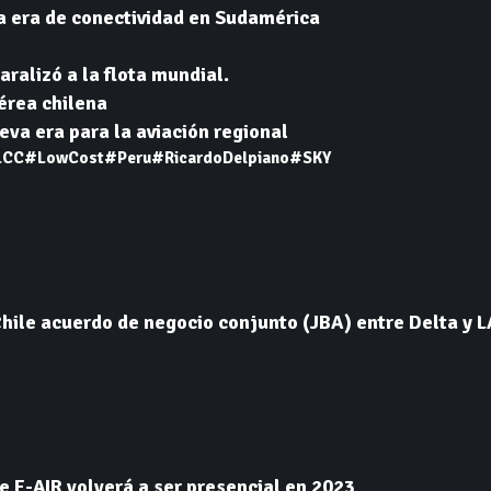
a era de conectividad en Sudamérica
aralizó a la flota mundial.
aérea chilena
va era para la aviación regional
LCC
#LowCost
#Peru
#RicardoDelpiano
#SKY
hile acuerdo de negocio conjunto (JBA) entre Delta y 
 F-AIR volverá a ser presencial en 2023