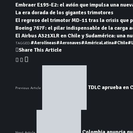
Embraer E195-E2: el avión que impulsa una nuev
La era dorada de los gigantes trimotores
El regreso del trimotor MD-11 tras la crisis que p
Boeing 767F: el pilar indispensable de la carga 
El Airbus A321XLR en Chile y Sudamérica: una nue
#Aerolíneas
#Aeronaves
#AméricaLatina
#Chile
#
TAGGED:
Share This Article
TDLC aprueba en C
Previous Article
Colombia anuncia que
Next Article