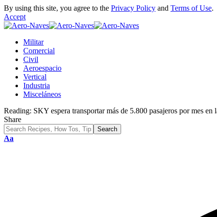
By using this site, you agree to the
Privacy Policy
and
Terms of Use
.
Accept
Militar
Comercial
Civil
Aeroespacio
Vertical
Industria
Misceláneos
Reading:
SKY espera transportar más de 5.800 pasajeros por mes en 
Share
Font
Aa
Resizer