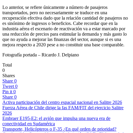
Lo anterior, se refiere únicamente a número de pasajeros
transportados, pero no necesariamente se traduce en una
recuperación efectiva dado que la relación cantidad de pasajeros no
es sinónimo de ingresos o beneficios. Cabe recordar que en la
industria aérea el escenario de reactivación va a estar marcado por
una reducción de precios para estimular la demanda y más gasto lo
que no ayuda a mejorar las finanzas del sector, aunque si es una
mejora respecto a 2020 pese a no constituir una base comparable.
Fotografía portada – Ricardo J. Delpiano
Total
0
Shares
Share
0
Tweet
0
Pin it
0
Share
0
Activa participación del centro espacial nacional en Salitre 2026
Fuerza Aérea de Chile dirige la fas FAM/FIT del ejercicio Salitre
2026
Embraer E195-E2: el avión que impulsa una nueva era de
conectividad en Sudamérica
Transporte, Helicópteros o F-35 ¿En qué orden de prioridad?