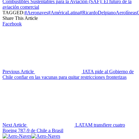
Combustibles Sustentables para la Aviación (SAF): El futuro de la
aviación comercial
TAGGED:
#Aeronaves
#AméricaLatina
#RicardoDelpiano
Aerolíneas
C
Share This Article
Facebook
Previous Article
IATA pide al Gobierno de
Chile confiar en las vacunas para quitar restricciones fronterizas
Next Article
LATAM transfiere cuatro
Boeing 787-9 de Chile a Brasil