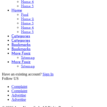
Home 4
Home 5
Home
Food
Home 2
Home 3
Home 4
Home 5
Categories
Categories
Bookmarks
Bookmarks
More Foxiz
Sitemap
More Foxiz
Sitemap
Have an existing account?
Sign In
Follow US
Complaint
Complaint
Advertise
Advertise