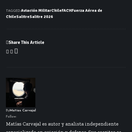
Aviación Militar
Chile
FACH
Fuerza Aérea de
TAGGED:
Chile
Salitre
Salitre 2026
Share This Article
By
Matías Carvajal
Follow:
Matías Carvajal es autor y analista independiente
especializado en aviación y defensa. Sus escritos se