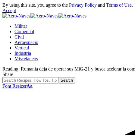
By using this site, you agree to the
Privacy Policy
and
Terms of Use
.
Accept
Militar
Comercial
Civil
Aeroespacio
Vertical
Industria
Misceláneos
Reading:
Rumania deja de operar sus MiG-21 y busca acelerar la co
Share
Font Resizer
Aa