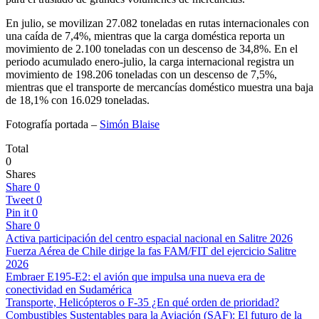
En julio, se movilizan 27.082 toneladas en rutas internacionales con
una caída de 7,4%, mientras que la carga doméstica reporta un
movimiento de 2.100 toneladas con un descenso de 34,8%. En el
periodo acumulado enero-julio, la carga internacional registra un
movimiento de 198.206 toneladas con un descenso de 7,5%,
mientras que el transporte de mercancías doméstico muestra una baja
de 18,1% con 16.029 toneladas.
Fotografía portada –
Simón Blaise
Total
0
Shares
Share
0
Tweet
0
Pin it
0
Share
0
Activa participación del centro espacial nacional en Salitre 2026
Fuerza Aérea de Chile dirige la fas FAM/FIT del ejercicio Salitre
2026
Embraer E195-E2: el avión que impulsa una nueva era de
conectividad en Sudamérica
Transporte, Helicópteros o F-35 ¿En qué orden de prioridad?
Combustibles Sustentables para la Aviación (SAF): El futuro de la