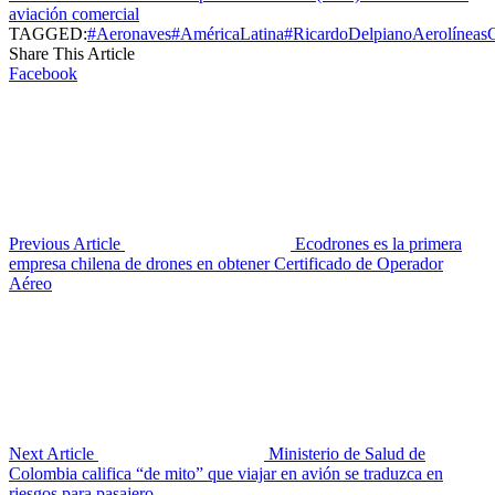
aviación comercial
TAGGED:
#Aeronaves
#AméricaLatina
#RicardoDelpiano
Aerolíneas
C
Share This Article
Facebook
Previous Article
Ecodrones es la primera
empresa chilena de drones en obtener Certificado de Operador
Aéreo
Next Article
Ministerio de Salud de
Colombia califica “de mito” que viajar en avión se traduzca en
riesgos para pasajero