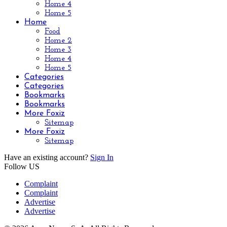
Home 4
Home 5
Home
Food
Home 2
Home 3
Home 4
Home 5
Categories
Categories
Bookmarks
Bookmarks
More Foxiz
Sitemap
More Foxiz
Sitemap
Have an existing account?
Sign In
Follow US
Complaint
Complaint
Advertise
Advertise