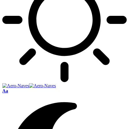
Font
Aa
Resizer