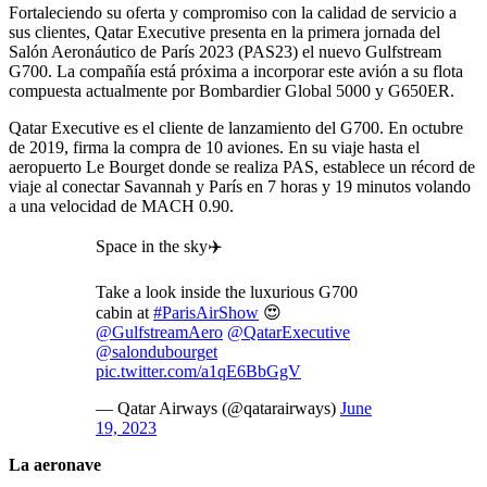
Fortaleciendo su oferta y compromiso con la calidad de servicio a
sus clientes, Qatar Executive presenta en la primera jornada del
Salón Aeronáutico de París 2023 (PAS23) el nuevo Gulfstream
G700. La compañía está próxima a incorporar este avión a su flota
compuesta actualmente por Bombardier Global 5000 y G650ER.
Qatar Executive es el cliente de lanzamiento del G700. En octubre
de 2019, firma la compra de 10 aviones. En su viaje hasta el
aeropuerto Le Bourget donde se realiza PAS, establece un récord de
viaje al conectar Savannah y París en 7 horas y 19 minutos volando
a una velocidad de MACH 0.90.
Space in the sky✈️
Take a look inside the luxurious G700
cabin at
#ParisAirShow
😍
@GulfstreamAero
@QatarExecutive
@salondubourget
pic.twitter.com/a1qE6BbGgV
— Qatar Airways (@qatarairways)
June
19, 2023
La aeronave