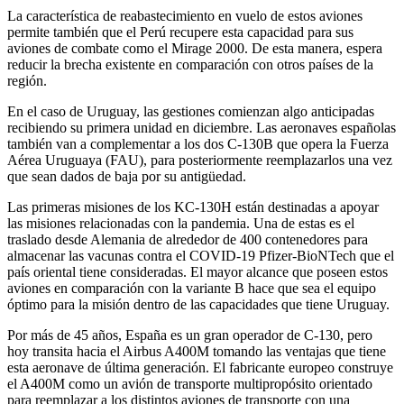
La característica de reabastecimiento en vuelo de estos aviones
permite también que el Perú recupere esta capacidad para sus
aviones de combate como el Mirage 2000. De esta manera, espera
reducir la brecha existente en comparación con otros países de la
región.
En el caso de Uruguay, las gestiones comienzan algo anticipadas
recibiendo su primera unidad en diciembre. Las aeronaves españolas
también van a complementar a los dos C-130B que opera la Fuerza
Aérea Uruguaya (FAU), para posteriormente reemplazarlos una vez
que sean dados de baja por su antigüedad.
Las primeras misiones de los KC-130H están destinadas a apoyar
las misiones relacionadas con la pandemia. Una de estas es el
traslado desde Alemania de alrededor de 400 contenedores para
almacenar las vacunas contra el COVID-19 Pfizer-BioNTech que el
país oriental tiene consideradas. El mayor alcance que poseen estos
aviones en comparación con la variante B hace que sea el equipo
óptimo para la misión dentro de las capacidades que tiene Uruguay.
Por más de 45 años, España es un gran operador de C-130, pero
hoy transita hacia el Airbus A400M tomando las ventajas que tiene
esta aeronave de última generación. El fabricante europeo construye
el A400M como un avión de transporte multipropósito orientado
para reemplazar a los distintos aviones de transporte con una