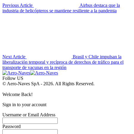
Previous Article
Airbus destaca que la
industria de helicópteros se mantiene resiliente a la pandemia
Next Article
Brasil y Chile impulsan la
liberalización temporal y recíproca de derechos de tráfico para el
transporte de vacunas en la región
Follow US
© Aero-Naves SpA - 2026. All Rights Reserved.
Welcome Back!
Sign in to your account
Username or Email Address
Password