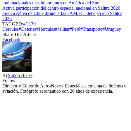
multinacionales más importantes en América del Sur
Activa participación del centro espacial nacional en Salitre 2026
Fuerza Aérea de Chile dirige la fas FAM/FIT del ejercicio Salitre
2026
TAGGED:
#C130
Hercules
#Defensa
#Hercules
#Militar
#Perú
#Transporte
#Uruguay
Share This Article
Facebook
By
Simon Blaise
Follow:
Director y Editor de Aero-Naves. Especialista en tema de defensa y
aviación. Fotógrafo aeronáutico con 20 años de experiencia.