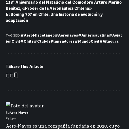
138° Aniversario del Natalicio del Comodoro Arturo Merino
Benítez, «Prócer de la Aeronáutica Chilena»
El Boeing 707 en Chile: Una historia de evolución y
adaptación
#AeroMisceláneo
#Aeronaves
#AméricaLatina
#Aviac
TAGGED:
iónCivil
#Chile
#ClubdePlaneadores
#MundoCivil
#Vitacura
Share This Article
By
Aero-Naves
Follow:
Aero-Naves es una compañía fundada en 2020, cuyo