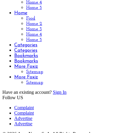
Home 4
Home 5
Home
Food
Home 2
Home 3
Home 4
Home 5
Categories
Categories
Bookmarks
Bookmarks
More Foxiz
Sitemap
More Foxiz
Sitemap
Have an existing account?
Sign In
Follow US
Complaint
Complaint
Advertise
Advertise