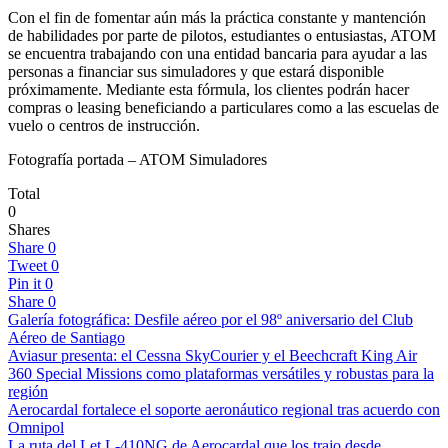
Con el fin de fomentar aún más la práctica constante y mantención
de habilidades por parte de pilotos, estudiantes o entusiastas, ATOM
se encuentra trabajando con una entidad bancaria para ayudar a las
personas a financiar sus simuladores y que estará disponible
próximamente. Mediante esta fórmula, los clientes podrán hacer
compras o leasing beneficiando a particulares como a las escuelas de
vuelo o centros de instrucción.
Fotografía portada – ATOM Simuladores
Total
0
Shares
Share
0
Tweet
0
Pin it
0
Share
0
Galería fotográfica: Desfile aéreo por el 98º aniversario del Club
Aéreo de Santiago
Aviasur presenta: el Cessna SkyCourier y el Beechcraft King Air
360 Special Missions como plataformas versátiles y robustas para la
región
Aerocardal fortalece el soporte aeronáutico regional tras acuerdo con
Omnipol
La ruta del Let L-410NG de Aerocardal que los trajo desde