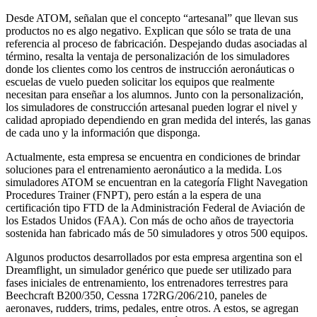
Desde ATOM, señalan que el concepto “artesanal” que llevan sus
productos no es algo negativo. Explican que sólo se trata de una
referencia al proceso de fabricación. Despejando dudas asociadas al
término, resalta la ventaja de personalización de los simuladores
donde los clientes como los centros de instrucción aeronáuticas o
escuelas de vuelo pueden solicitar los equipos que realmente
necesitan para enseñar a los alumnos. Junto con la personalización,
los simuladores de construcción artesanal pueden lograr el nivel y
calidad apropiado dependiendo en gran medida del interés, las ganas
de cada uno y la información que disponga.
Actualmente, esta empresa se encuentra en condiciones de brindar
soluciones para el entrenamiento aeronáutico a la medida. Los
simuladores ATOM se encuentran en la categoría Flight Navegation
Procedures Trainer (FNPT), pero están a la espera de una
certificación tipo FTD de la Administración Federal de Aviación de
los Estados Unidos (FAA). Con más de ocho años de trayectoria
sostenida han fabricado más de 50 simuladores y otros 500 equipos.
Algunos productos desarrollados por esta empresa argentina son el
Dreamflight, un simulador genérico que puede ser utilizado para
fases iniciales de entrenamiento, los entrenadores terrestres para
Beechcraft B200/350, Cessna 172RG/206/210, paneles de
aeronaves, rudders, trims, pedales, entre otros. A estos, se agregan