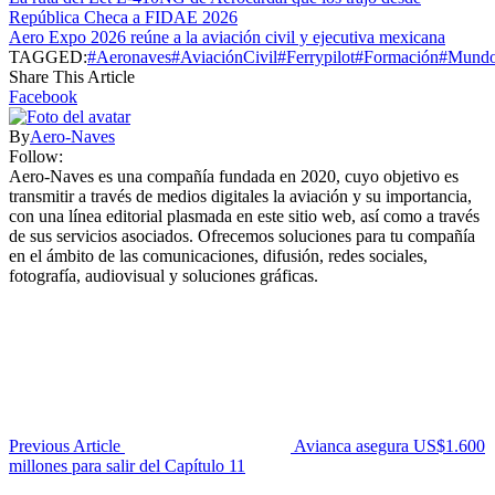
República Checa a FIDAE 2026
Aero Expo 2026 reúne a la aviación civil y ejecutiva mexicana
TAGGED:
#Aeronaves
#AviaciónCivil
#Ferrypilot
#Formación
#Mundo
Share This Article
Facebook
By
Aero-Naves
Follow:
Aero-Naves es una compañía fundada en 2020, cuyo objetivo es
transmitir a través de medios digitales la aviación y su importancia,
con una línea editorial plasmada en este sitio web, así como a través
de sus servicios asociados. Ofrecemos soluciones para tu compañía
en el ámbito de las comunicaciones, difusión, redes sociales,
fotografía, audiovisual y soluciones gráficas.
Previous Article
Avianca asegura US$1.600
millones para salir del Capítulo 11