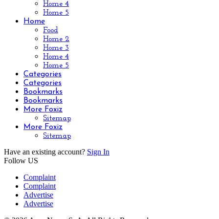
Home 4
Home 5
Home
Food
Home 2
Home 3
Home 4
Home 5
Categories
Categories
Bookmarks
Bookmarks
More Foxiz
Sitemap
More Foxiz
Sitemap
Have an existing account?
Sign In
Follow US
Complaint
Complaint
Advertise
Advertise