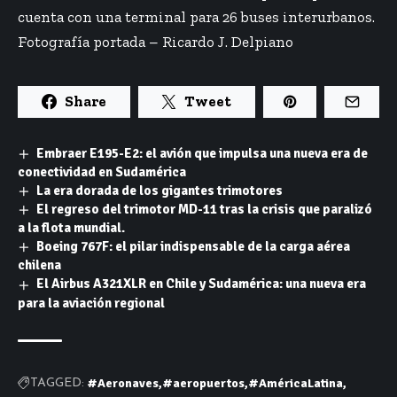
cuenta con una terminal para 26 buses interurbanos.
Fotografía portada – Ricardo J. Delpiano
Share
Tweet
Embraer E195-E2: el avión que impulsa una nueva era de
conectividad en Sudamérica
La era dorada de los gigantes trimotores
El regreso del trimotor MD-11 tras la crisis que paralizó
a la flota mundial.
Boeing 767F: el pilar indispensable de la carga aérea
chilena
El Airbus A321XLR en Chile y Sudamérica: una nueva era
para la aviación regional
#Aeronaves
#aeropuertos
#AméricaLatina
TAGGED: