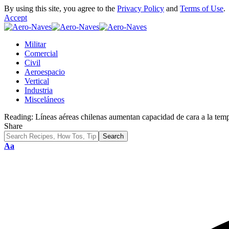
By using this site, you agree to the
Privacy Policy
and
Terms of Use
.
Accept
Militar
Comercial
Civil
Aeroespacio
Vertical
Industria
Misceláneos
Reading:
Líneas aéreas chilenas aumentan capacidad de cara a la tem
Share
Font
Aa
Resizer