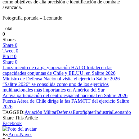
como objetivos de alta precisión e identificación de combate
avanzada.
Fotografía portada – Leonardo
Total
0
Shares
Share
0
Tweet
0
Pin it
0
Share
0
Lanzamiento de carga y operación HALO fortalecen las
capacidades conjuntas de Chile y EE.UU. en Salitre 2026
Ministro de Defensa Nacional visita el ejercicio Salitre 2026
“Salitre 2026” se consolida como uno de los ejercicios
multinacionales más importantes en América del Sur
Activa participación del centro espacial nacional en Salitre 2026
Fuerza Aérea de Chile dirige la fas FAM/FIT del ejercicio Salitre
2026
TAGGED:
Aviación Militar
Defensa
Eurofighter
Industria
Leonardo
Share This Article
Facebook
By
Aero-Naves