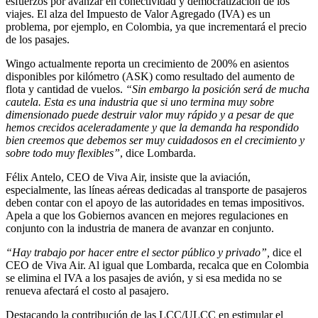
esfuerzos por avanzar en conectividad y democratización de los
viajes. El alza del Impuesto de Valor Agregado (IVA) es un
problema, por ejemplo, en Colombia, ya que incrementará el precio
de los pasajes.
Wingo actualmente reporta un crecimiento de 200% en asientos
disponibles por kilómetro (ASK) como resultado del aumento de
flota y cantidad de vuelos.
“Sin embargo la posición será de mucha
cautela. Esta es una industria que si uno termina muy sobre
dimensionado puede destruir valor muy rápido y a pesar de que
hemos crecidos aceleradamente y que la demanda ha respondido
bien creemos que debemos ser muy cuidadosos en el crecimiento y
sobre todo muy flexibles”
, dice Lombarda.
Félix Antelo, CEO de Viva Air, insiste que la aviación,
especialmente, las líneas aéreas dedicadas al transporte de pasajeros
deben contar con el apoyo de las autoridades en temas impositivos.
Apela a que los Gobiernos avancen en mejores regulaciones en
conjunto con la industria de manera de avanzar en conjunto.
“Hay trabajo por hacer entre el sector público y privado”,
dice el
CEO de Viva Air. Al igual que Lombarda, recalca que en Colombia
se elimina el IVA a los pasajes de avión, y si esa medida no se
renueva afectará el costo al pasajero.
Destacando la contribución de las LCC/ULCC en estimular el