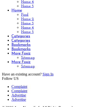
Home 4
Home 5
Home
Food
Home 2
Home 3
Home 4
Home 5
Categories
Categories
Bookmarks
Bookmarks
More Foxiz
Sitemap
More Foxiz
Sitemap
Have an existing account?
Sign In
Follow US
Complaint
Complaint
Advertise
Advertise