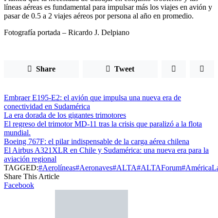
líneas aéreas es fundamental para impulsar más los viajes en avión y
pasar de 0.5 a 2 viajes aéreos por persona al año en promedio.
Fotografía portada – Ricardo J. Delpiano
Share
Tweet
Embraer E195-E2: el avión que impulsa una nueva era de
conectividad en Sudamérica
La era dorada de los gigantes trimotores
El regreso del trimotor MD-11 tras la crisis que paralizó a la flota
mundial.
Boeing 767F: el pilar indispensable de la carga aérea chilena
El Airbus A321XLR en Chile y Sudamérica: una nueva era para la
aviación regional
TAGGED:
#Aerolíneas
#Aeronaves
#ALTA
#ALTAForum
#AméricaLa
Share This Article
Facebook