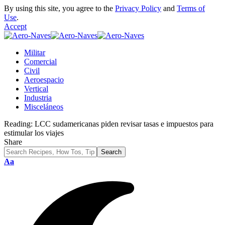
By using this site, you agree to the
Privacy Policy
and
Terms of
Use
.
Accept
Militar
Comercial
Civil
Aeroespacio
Vertical
Industria
Misceláneos
Reading:
LCC sudamericanas piden revisar tasas e impuestos para
estimular los viajes
Share
Font
Aa
Resizer