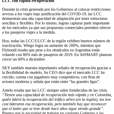
LCC con rápida recuperación
Durante la crisis generada por los Gobiernos al colocar restricciones
severas a los viajes bajo justificación del COVID-19, las LCC
demuestran una alta capacidad de adaptación por tener estructuras
sencillas y flexibles. Por lo mismo, logran capturar parte importante
de los mercados ya que sus propuestas comerciales permiten ofrecer
a los pasajeros viajes a la medida.
Hoy, todas las LCC/ULCC de la región exhiben buenos número de
reactivación. Wingo logra un aumento de 200%, mientras que
Flybondi resalta que pese a los obstáculos en Argentina están
volando con 86% más de pasajeros de 2019. En JetSMART planean
crecer un 60% a diciembre.
SKY también muestra importantes señales de recuperación gracias a
la flexibilidad de modelo. Su CEO dice que el mercado LCC ha
crecido, cuenta con jugadores muy competitivos, con flota de
aviones moderna y señala que están entre “las grandes ligas”.
Antelo resalta que las LCC siempre salen fortalecidas de las crisis.
“Tienen una capacidad de recuperación más rápida y en Colombia,
quién lideró la recuperación del tráfico aéreo (en la región), las low
cost lideraron esa recuperación, pero también hay que reconocer
que el lastre que se trae desde hace años sigue siendo grande”
.
Plantea que la necesidad de trabajar en conjunto Gobierno y las