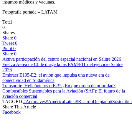
insumos médicos y vacunas.
Fotografía portada – LATAM
Total
0
Shares
Share
0
Tweet
0
Pin it
0
Share
0
Activa participación del centro espacial nacional en Salitre 2026
Fuerza Aérea de Chile dirige la fas FAM/FIT del ejercicio Salitre
2026
Embraer E195-E2: el avión que impulsa una nueva era de
conectividad en Sudamérica
Transporte, Helicópteros o F-35 ¿En qué orden de prioridad?
Combustibles Sustentables para la Aviación (SAF): El futuro de la
aviación comercial
TAGGED:
#Aeronaves
#AméricaLatina
#RicardoDelpiano
#Sostenibil
Share This Article
Facebook