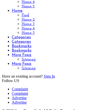
Home 4
Home 5
Home
Food
Home 2
Home 3
Home 4
Home 5
Categories
Categories
Bookmarks
Bookmarks
More Foxiz
Sitemap
More Foxiz
Sitemap
Have an existing account?
Sign In
Follow US
Complaint
Complaint
Advertise
Advertise