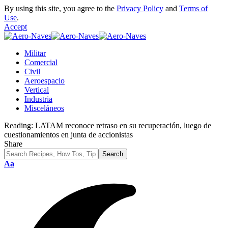
By using this site, you agree to the
Privacy Policy
and
Terms of
Use
.
Accept
Militar
Comercial
Civil
Aeroespacio
Vertical
Industria
Misceláneos
Reading:
LATAM reconoce retraso en su recuperación, luego de
cuestionamientos en junta de accionistas
Share
Font
Aa
Resizer