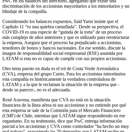
PwC en los balances del directorio, agregando que existe una
discriminación de los accionistas mayoritarios a los minoritarios y un
blindaje de la compañía.
Considerando los balances expuestos, Said Yarur insiste que el
Capítulo 11 “es una quiebra camuflada”. Desde su perspectiva, el
COVID-19 es una especie de “guinda de la torta” de un proceso
más complejo de años anteriores y que es utilizado para reestructurar
la empresa. Asegura que el proceso ha perjudicado a accionistas,
tenedores de bonos y bancos nacionales. En ese sentido, discute la
imagen de responsabilidad social empresarial (RSE) asumida por
LATAM si esta no es capaz de cumplir con sus propios accionistas.
Otro tema puesto en duda es el rol de Costa Verde Aeronáutica
(CVA), empresa del grupo Cueto. Para los accionistas minoritarios
esta compañía es históricamente la verdadera controladora de
LATAM y a la que le reclaman la situación de la empresa que -
desde su parecer-, no es el adecuada.
René Aravena, manifiesta que CVA no está en la situación
financiera de la línea aérea ni sus accionistas y no entiende por qué
esta empresa se sale de la Comisión para el Mercado Financiero
(CMF) de Chile, mientras que LATAM sigue respondiendo en ese
organismo. En su testimonio, dice que PwC entrega información
parcial a los accionistas y CVA como controlador “ha hecho un muy
mal trabajo”, exponiendo las 70 demandas que LATAM recibe en