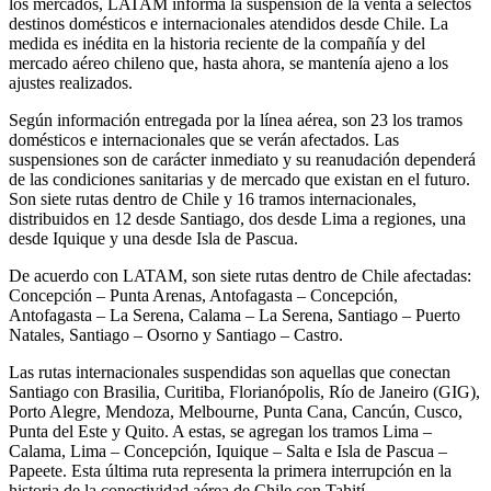
los mercados, LATAM informa la suspensión de la venta a selectos
destinos domésticos e internacionales atendidos desde Chile. La
medida es inédita en la historia reciente de la compañía y del
mercado aéreo chileno que, hasta ahora, se mantenía ajeno a los
ajustes realizados.
Según información entregada por la línea aérea, son 23 los tramos
domésticos e internacionales que se verán afectados. Las
suspensiones son de carácter inmediato y su reanudación dependerá
de las condiciones sanitarias y de mercado que existan en el futuro.
Son siete rutas dentro de Chile y 16 tramos internacionales,
distribuidos en 12 desde Santiago, dos desde Lima a regiones, una
desde Iquique y una desde Isla de Pascua.
De acuerdo con LATAM, son siete rutas dentro de Chile afectadas:
Concepción – Punta Arenas, Antofagasta – Concepción,
Antofagasta – La Serena, Calama – La Serena, Santiago – Puerto
Natales, Santiago – Osorno y Santiago – Castro.
Las rutas internacionales suspendidas son aquellas que conectan
Santiago con Brasilia, Curitiba, Florianópolis, Río de Janeiro (GIG),
Porto Alegre, Mendoza, Melbourne, Punta Cana, Cancún, Cusco,
Punta del Este y Quito. A estas, se agregan los tramos Lima –
Calama, Lima – Concepción, Iquique – Salta e Isla de Pascua –
Papeete. Esta última ruta representa la primera interrupción en la
historia de la conectividad aérea de Chile con Tahití.