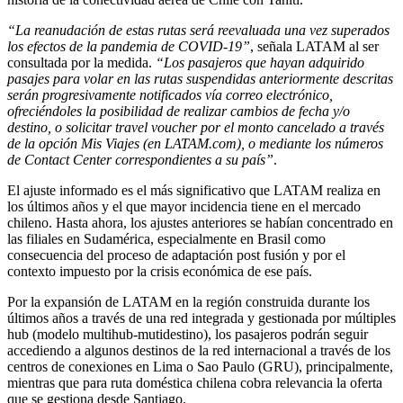
“La reanudación de estas rutas será reevaluada una vez superados
los efectos de la pandemia de COVID-19”
, señala LATAM al ser
consultada por la medida.
“Los pasajeros que hayan adquirido
pasajes para volar en las rutas suspendidas anteriormente descritas
serán progresivamente notificados vía correo electrónico,
ofreciéndoles la posibilidad de realizar cambios de fecha y/o
destino, o solicitar travel voucher por el monto cancelado a través
de la opción Mis Viajes (en LATAM.com), o mediante los números
de Contact Center correspondientes a su país”
.
El ajuste informado es el más significativo que LATAM realiza en
los últimos años y el que mayor incidencia tiene en el mercado
chileno. Hasta ahora, los ajustes anteriores se habían concentrado en
las filiales en Sudamérica, especialmente en Brasil como
consecuencia del proceso de adaptación post fusión y por el
contexto impuesto por la crisis económica de ese país.
Por la expansión de LATAM en la región construida durante los
últimos años a través de una red integrada y gestionada por múltiples
hub (modelo multihub-mutidestino), los pasajeros podrán seguir
accediendo a algunos destinos de la red internacional a través de los
centros de conexiones en Lima o Sao Paulo (GRU), principalmente,
mientras que para ruta doméstica chilena cobra relevancia la oferta
que se gestiona desde Santiago.