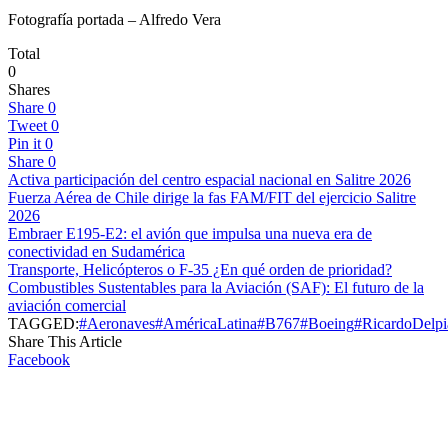
Fotografía portada – Alfredo Vera
Total
0
Shares
Share
0
Tweet
0
Pin it
0
Share
0
Activa participación del centro espacial nacional en Salitre 2026
Fuerza Aérea de Chile dirige la fas FAM/FIT del ejercicio Salitre
2026
Embraer E195-E2: el avión que impulsa una nueva era de
conectividad en Sudamérica
Transporte, Helicópteros o F-35 ¿En qué orden de prioridad?
Combustibles Sustentables para la Aviación (SAF): El futuro de la
aviación comercial
TAGGED:
#Aeronaves
#AméricaLatina
#B767
#Boeing
#RicardoDelp
Share This Article
Facebook