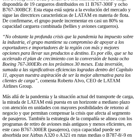
dispondría de 19 cargueros distribuidos en 11 B767-300F y ocho
B767-300BCF. Esta etapa está sujeta a la evolución del mercado y
sigue las directrices características de LATAM en materia de flota.
De confirmarse, el grupo puede incrementar en casi un 80% su
capacidad carguera combinada (bellies y aviones cargueros).
“No obstante la profunda crisis que la pandemia ha impuesto sobre
la industria, el grupo mantiene su compromiso de apoyar a los
exportadores e importadores de la región con más y mejores
opciones para llevar sus productos a destino. Es por ello, que se ha
acelerado el plan de crecimiento con la conversión de hasta ocho
Boeing 767-300ERs en los próximos 30 meses. Esta inversión,
sumada a las significativas eficiencias logradas dentro del Capítulo
11, apoyan nuestra aspiración de ser la mejor alternativa para los
clientes de carga”
, comenta Roberto Alvo, CEO de LATAM
Airlines Group.
Más allá de la pandemia y la situación actual del transporte de carga,
la mirada de LATAM está puesta en un horizonte a mediano plazo
con atención en unidades con mayores posibilidades de retorno al
negocio y que permitan compensar la crisis que afecta al segmento
de pasajeros. También la estrategia de la compañía se alinea con los
programas de retiro de aviones más antiguos y menos eficientes, en
este caso B767-300ER (pasajeros), cuya capacidad puede ser
absorbida por Airbus A320 o A321 en rutas medias o B787-8/-9 en