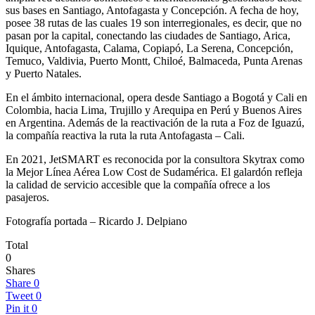
sus bases en Santiago, Antofagasta y Concepción. A fecha de hoy,
posee 38 rutas de las cuales 19 son interregionales, es decir, que no
pasan por la capital, conectando las ciudades de Santiago, Arica,
Iquique, Antofagasta, Calama, Copiapó, La Serena, Concepción,
Temuco, Valdivia, Puerto Montt, Chiloé, Balmaceda, Punta Arenas
y Puerto Natales.
En el ámbito internacional, opera desde Santiago a Bogotá y Cali en
Colombia, hacia Lima, Trujillo y Arequipa en Perú y Buenos Aires
en Argentina. Además de la reactivación de la ruta a Foz de Iguazú,
la compañía reactiva la ruta la ruta Antofagasta – Cali.
En 2021, JetSMART es reconocida por la consultora Skytrax como
la Mejor Línea Aérea Low Cost de Sudamérica. El galardón refleja
la calidad de servicio accesible que la compañía ofrece a los
pasajeros.
Fotografía portada – Ricardo J. Delpiano
Total
0
Shares
Share
0
Tweet
0
Pin it
0