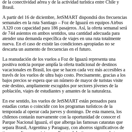
de la conectividad aérea y de la actividad turística entre Chile y
Brasil.
A partir del 16 de diciembre, JetSMART dispondrá dos frecuencias
semanales en la ruta Santiago – Foz de Iguazú en equipos Airbus
A320 con capacidad para 186 pasajeros. Así, la oferta semanal será
de 744 asientos en ambos sentidos, una cantidad adecuada para
atender una demanda específica de viajes en una ruta totalmente
nueva. En el caso de existir las condiciones apropiadas no se
descarta un aumento de frecuencias en el futuro.
La reanudación de los vuelos a Foz de Iguazú representa una
positiva noticia porque amplía la oferta tradicional de destinos
vacacionales en Brasil, los que se hacen cada vez más accesibles a
través de los vuelos de ultra bajo costo. Precisamente, gracias a los
bajos precios se espera que un número de mayor de turistas visite
este destino, ampliamente escogidos por sectores jóvenes de la
población, viajes de estudiantes y amantes de la naturaleza.
En ese sentido, los vuelos de JetSMART están pensados para
estadías cortas o coincidir con los programas turísticos de la
temporada al operar cada jueves y domingo. De esta manera, los
chilenos contarán nuevamente con la oportunidad de conocer el
Parque Nacional Iguazú, el que alberga las famosas cataratas que
separa Brasil, Argentina y Paraguay, con ahorros significativos de