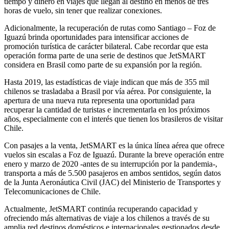
tiempo y dinero en viajes que llegan al destino en menos de tres
horas de vuelo, sin tener que realizar conexiones.
Adicionalmente, la recuperación de rutas como Santiago – Foz de
Iguazú brinda oportunidades para intensificar acciones de
promoción turística de carácter bilateral. Cabe recordar que esta
operación forma parte de una serie de destinos que JetSMART
considera en Brasil como parte de su expansión por la región.
Hasta 2019, las estadísticas de viaje indican que más de 355 mil
chilenos se trasladaba a Brasil por vía aérea. Por consiguiente, la
apertura de una nueva ruta representa una oportunidad para
recuperar la cantidad de turistas e incrementarla en los próximos
años, especialmente con el interés que tienen los brasileros de visitar
Chile.
Con pasajes a la venta, JetSMART es la única línea aérea que ofrece
vuelos sin escalas a Foz de Iguazú. Durante la breve operación entre
enero y marzo de 2020 -antes de su interrupción por la pandemia-,
transporta a más de 5.500 pasajeros en ambos sentidos, según datos
de la Junta Aeronáutica Civil (JAC) del Ministerio de Transportes y
Telecomunicaciones de Chile.
Actualmente, JetSMART continúa recuperando capacidad y
ofreciendo más alternativas de viaje a los chilenos a través de su
amplia red destinos domésticos e internacionales gestionados desde