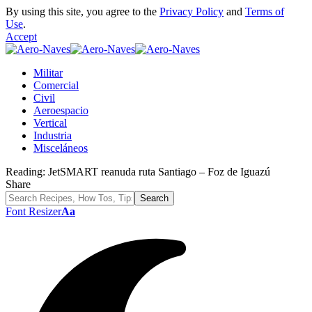
By using this site, you agree to the
Privacy Policy
and
Terms of
Use
.
Accept
Militar
Comercial
Civil
Aeroespacio
Vertical
Industria
Misceláneos
Reading:
JetSMART reanuda ruta Santiago – Foz de Iguazú
Share
Font Resizer
Aa