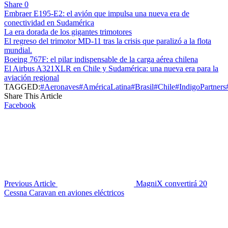
Share
0
Embraer E195-E2: el avión que impulsa una nueva era de
conectividad en Sudamérica
La era dorada de los gigantes trimotores
El regreso del trimotor MD-11 tras la crisis que paralizó a la flota
mundial.
Boeing 767F: el pilar indispensable de la carga aérea chilena
El Airbus A321XLR en Chile y Sudamérica: una nueva era para la
aviación regional
TAGGED:
#Aeronaves
#AméricaLatina
#Brasil
#Chile
#IndigoPartners
Share This Article
Facebook
Previous Article
MagniX convertirá 20
Cessna Caravan en aviones eléctricos