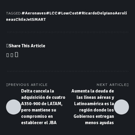
#Aeronaves
#LCC
#LowCost
#RicardoDelpiano
Aerolí
TAGGED:
neas
Chile
JetSMART
Share This Article
PREVIOUS ARTICLE
NEXT ARTICLE
Delta cancela la
Aumenta la deuda de
adquisición de cuatro
las líneas aéreas y
A350-900 de LATAM,
Latinoamérica es la
pero mantiene su
región donde los
compromiso en
Gobiernos entregan
establecer el JBA
menos ayudas