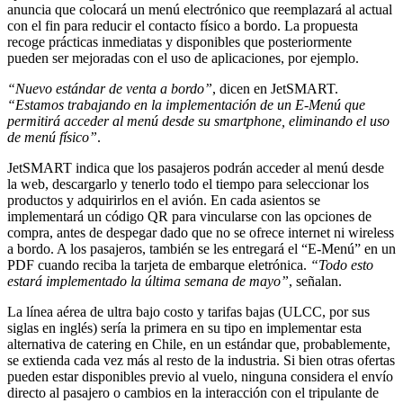
anuncia que colocará un menú electrónico que reemplazará al actual
con el fin para reducir el contacto físico a bordo. La propuesta
recoge prácticas inmediatas y disponibles que posteriormente
pueden ser mejoradas con el uso de aplicaciones, por ejemplo.
“Nuevo estándar de venta a bordo”
, dicen en JetSMART.
“Estamos trabajando en la implementación de un E-Menú que
permitirá acceder al menú desde su smartphone, eliminando el uso
de menú físico”
.
JetSMART indica que los pasajeros podrán acceder al menú desde
la web, descargarlo y tenerlo todo el tiempo para seleccionar los
productos y adquirirlos en el avión. En cada asientos se
implementará un código QR para vincularse con las opciones de
compra, antes de despegar dado que no se ofrece internet ni wireless
a bordo. A los pasajeros, también se les entregará el “E-Menú” en un
PDF cuando reciba la tarjeta de embarque eletrónica.
“Todo esto
estará implementado la última semana de mayo”
, señalan.
La línea aérea de ultra bajo costo y tarifas bajas (ULCC, por sus
siglas en inglés) sería la primera en su tipo en implementar esta
alternativa de catering en Chile, en un estándar que, probablemente,
se extienda cada vez más al resto de la industria. Si bien otras ofertas
pueden estar disponibles previo al vuelo, ninguna considera el envío
directo al pasajero o cambios en la interacción con el tripulante de