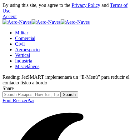
By using this site, you agree to the
Privacy Policy
and
Terms of
Use
.
Accept
Militar
Comercial
Civil
Aeroespacio
Vertical
Industria
Misceláneos
Reading:
JetSMART implementará un “E-Menú” para reducir el
contacto físico a bordo
Share
Font Resizer
Aa