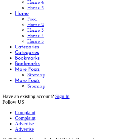
Home 4
Home 5
Home
Food
Home 2
Home 3
Home 4
Home 5
Categories
Categories
Bookmarks
Bookmarks
More Foxiz
Sitemap
More Foxiz
Sitemap
Have an existing account?
Sign In
Follow US
Complaint
Complaint
Advertise
Advertise