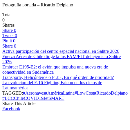
Fotografía portada – Ricardo Delpiano
Total
0
Shares
Share
0
Tweet
0
Pin it
0
Share
0
Activa participación del centro espacial nacional en Salitre 2026
Fuerza Aérea de Chile dirige la fas FAM/FIT del ejercicio Salitre
2026
Embraer E195-E2: el avión que impulsa una nueva era de
conectividad en Sudamérica
Transporte, Helicópteros o F-35 ¿En qué orden de prioridad?
La evolución del F-16 Fighting Falcon en los cielos de
Latinoamérica
TAGGED:
#Aeronaves
#AméricaLatina
#LowCost
#RicardoDelpiano
#LCC
Chile
COVID19
JetSMART
Share This Article
Facebook