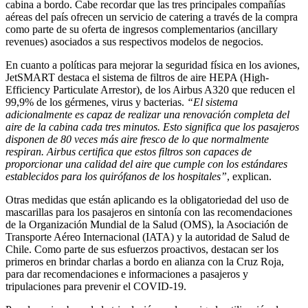
cabina a bordo. Cabe recordar que las tres principales compañías
aéreas del país ofrecen un servicio de catering a través de la compra
como parte de su oferta de ingresos complementarios (ancillary
revenues) asociados a sus respectivos modelos de negocios.
En cuanto a políticas para mejorar la seguridad física en los aviones,
JetSMART destaca el sistema de filtros de aire HEPA (High-
Efficiency Particulate Arrestor), de los Airbus A320 que reducen el
99,9% de los gérmenes, virus y bacterias.
“El sistema
adicionalmente es capaz de realizar una renovación completa del
aire de la cabina cada tres minutos. Esto significa que los pasajeros
disponen de 80 veces más aire fresco de lo que normalmente
respiran. Airbus certifica que estos filtros son capaces de
proporcionar una calidad del aire que cumple con los estándares
establecidos para los quirófanos de los hospitales”
, explican.
Otras medidas que están aplicando es la obligatoriedad del uso de
mascarillas para los pasajeros en sintonía con las recomendaciones
de la Organización Mundial de la Salud (OMS), la Asociación de
Transporte Aéreo Internacional (IATA) y la autoridad de Salud de
Chile. Como parte de sus esfuerzos proactivos, destacan ser los
primeros en brindar charlas a bordo en alianza con la Cruz Roja,
para dar recomendaciones e informaciones a pasajeros y
tripulaciones para prevenir el COVID-19.