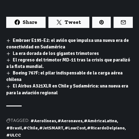
Share
Tweet
Embraer E195-E2: el avión que impulsa una nueva era de
conectividad en Sudamérica
La era dorada de los gigantes trimotores
El regreso del trimotor MD-11 tras la crisis que paralizó
a la flota mundial.
Boeing 767F: el pilar indispensable de la carga aérea
chilena
El Airbus A321XLR en Chile y Sudamérica: una nueva era
para la aviación regional
#Aerolíneas
#Aeronaves
#AméricaLatina
TAGGED:
#Brasil
#Chile
#JetSMART
#LowCost
#RicardoDelpiano
#ULCC