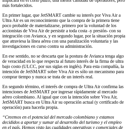
implicará en el corto plazo, una menor cantidad de operadores, pero
más fortalecidos.
En primer lugar, que JetSMART cambie su interés por Viva Air a
Ultra Air es un reconocimiento que la compra de la primera tiene
poco probable de materializarse, primero por la voluntad de los
accionistas de Viva Air de persistir a toda costa -y presión- con su
integración con Avianca, y en segundo lugar, por la situación propia
que atraviesa la línea aérea con una paralización voluntaria y las
investigaciones en curso contra su administración.
En ese sentido, no se descarta que la postura de Avianca tenga algo
de veracidad en lo que respecta al futuro interés de la firma de ultra
bajo costo (ULCC, por sus siglas en inglés). Para esta compañía, la
intención de JetSMART sobre Viva Air es sólo un mecanismo para
comprar tiempo y nunca se trata de un interés real.
En segundo término, el interés de compra de Ultra Air confirma las
intenciones de JetSMART por ingresar rápidamente al mercado
aéreo colombiano. Al igual que con la intención sobre Viva Air,
JetSMART busca en Ultra Air su operación actual (y certificado de
operación) para hacerla propia.
“Creemos en el potencial del mercado colombiano y estamos
decididos a aportar y sumar al desarrollo del turismo y el empleo
en el país. Hemos visto las cualidades operativas y comerciales de