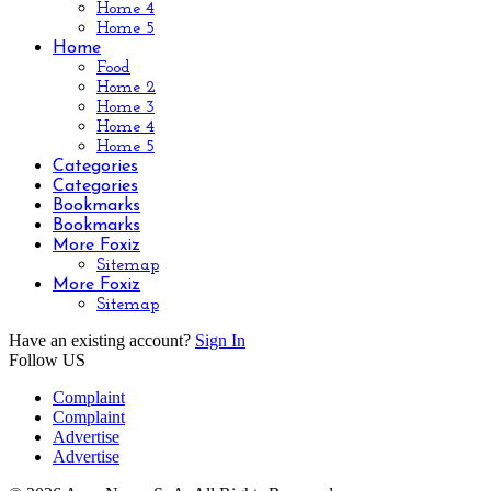
Home 4
Home 5
Home
Food
Home 2
Home 3
Home 4
Home 5
Categories
Categories
Bookmarks
Bookmarks
More Foxiz
Sitemap
More Foxiz
Sitemap
Have an existing account?
Sign In
Follow US
Complaint
Complaint
Advertise
Advertise