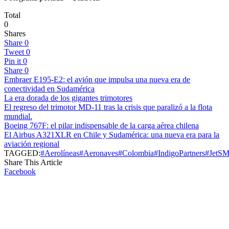
Total
0
Shares
Share
0
Tweet
0
Pin it
0
Share
0
Embraer E195-E2: el avión que impulsa una nueva era de
conectividad en Sudamérica
La era dorada de los gigantes trimotores
El regreso del trimotor MD-11 tras la crisis que paralizó a la flota
mundial.
Boeing 767F: el pilar indispensable de la carga aérea chilena
El Airbus A321XLR en Chile y Sudamérica: una nueva era para la
aviación regional
TAGGED:
#Aerolíneas
#Aeronaves
#Colombia
#IndigoPartners
#JetS
Share This Article
Facebook