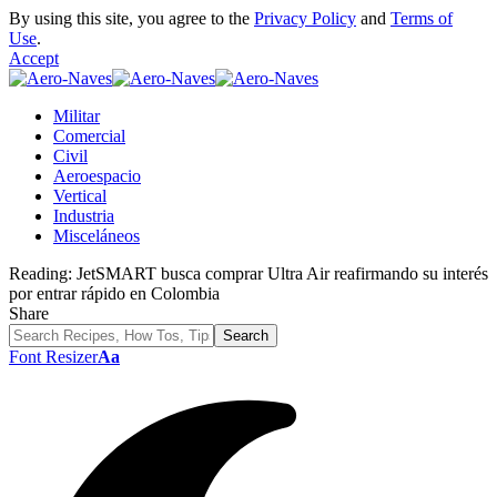
By using this site, you agree to the
Privacy Policy
and
Terms of
Use
.
Accept
Militar
Comercial
Civil
Aeroespacio
Vertical
Industria
Misceláneos
Reading:
JetSMART busca comprar Ultra Air reafirmando su interés
por entrar rápido en Colombia
Share
Font Resizer
Aa