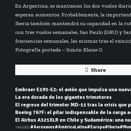
En Argentina, se mantienen los dos vuelos diari
esperan aumentos. Probablemente, la importante o
Iberia también mantendrá su capacidad en la rut
con tres vuelos semanales, Sao Paulo (GRU) y San
frecuencias semanales, las mismas tras el reini
Fotografía portada – Simón Blaise O.
Share
Embraer E195-E2: el avión que impulsa una nuev
La era dorada de los gigantes trimotores
El regreso del trimotor MD-11 tras la crisis que p
Boeing 767F: el pilar indispensable de la carga 
El Airbus A321XLR en Chile y Sudamérica: una nue
#Aeronaves
#AméricaLatina
#Europa
#Iberia
#Mun
TAGGED: