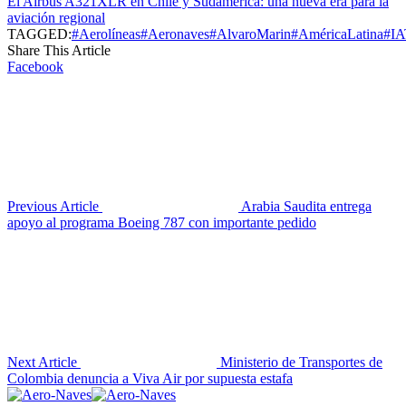
El Airbus A321XLR en Chile y Sudamérica: una nueva era para la
aviación regional
TAGGED:
#Aerolíneas
#Aeronaves
#AlvaroMarin
#AméricaLatina
#I
Share This Article
Facebook
Previous Article
Arabia Saudita entrega
apoyo al programa Boeing 787 con importante pedido
Next Article
Ministerio de Transportes de
Colombia denuncia a Viva Air por supuesta estafa