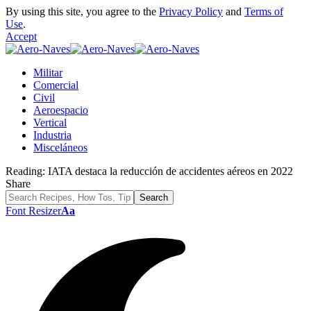
By using this site, you agree to the
Privacy Policy
and
Terms of
Use
.
Accept
Militar
Comercial
Civil
Aeroespacio
Vertical
Industria
Misceláneos
Reading:
IATA destaca la reducción de accidentes aéreos en 2022
Share
Font Resizer
Aa