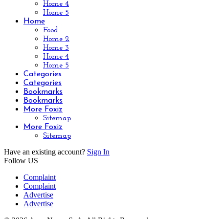
Home 4
Home 5
Home
Food
Home 2
Home 3
Home 4
Home 5
Categories
Categories
Bookmarks
Bookmarks
More Foxiz
Sitemap
More Foxiz
Sitemap
Have an existing account?
Sign In
Follow US
Complaint
Complaint
Advertise
Advertise