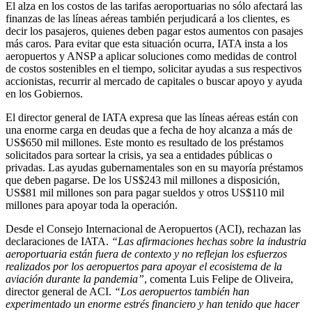
El alza en los costos de las tarifas aeroportuarias no sólo afectará las
finanzas de las líneas aéreas también perjudicará a los clientes, es
decir los pasajeros, quienes deben pagar estos aumentos con pasajes
más caros. Para evitar que esta situación ocurra, IATA insta a los
aeropuertos y ANSP a aplicar soluciones como medidas de control
de costos sostenibles en el tiempo, solicitar ayudas a sus respectivos
accionistas, recurrir al mercado de capitales o buscar apoyo y ayuda
en los Gobiernos.
El director general de IATA expresa que las líneas aéreas están con
una enorme carga en deudas que a fecha de hoy alcanza a más de
US$650 mil millones. Este monto es resultado de los préstamos
solicitados para sortear la crisis, ya sea a entidades públicas o
privadas. Las ayudas gubernamentales son en su mayoría préstamos
que deben pagarse. De los US$243 mil millones a disposición,
US$81 mil millones son para pagar sueldos y otros US$110 mil
millones para apoyar toda la operación.
Desde el Consejo Internacional de Aeropuertos (ACI), rechazan las
declaraciones de IATA.
“Las afirmaciones hechas sobre la industria
aeroportuaria están fuera de contexto y no reflejan los esfuerzos
realizados por los aeropuertos para apoyar el ecosistema de la
aviación durante la pandemia”
, comenta Luis Felipe de Oliveira,
director general de ACI.
“Los aeropuertos también han
experimentado un enorme estrés financiero y han tenido que hacer