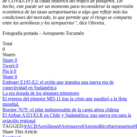
de COVID-19 y la caída histórica del tráfico de pasajeros. De
hecho, este puede ser un momento para reconsiderar la supervisión
económica de las tasas aeroportuarias a algo que refleje más las
condiciones del mercado, lo que permite que el riesgo se comparta
entre las aerolíneas y los aeropuertos”
, dice Oliveira.
Fotografía portada – Aeropuerto Tocumén
Total
0
Shares
Share
0
Tweet
0
Pin it
0
Share
0
Embraer E195-E2: el avión que impulsa una nueva era de
conectividad en Sudamérica
La era dorada de los gigantes trimotores
El regreso del trimotor MD-11 tras la crisis que paralizó a la flota
mundial.
Boeing 767F: el pilar indispensable de la carga aérea chilena
El Airbus A321XLR en Chile y Sudamérica: una nueva era para la
aviación regional
TAGGED:
#ACI
#Aerolíneas
#Aeronaves
#Aeropolítico
#aeropuertos
#
Share This Article